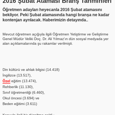
2016 Şubat Ataması Branş Tahminleri
Öğretmen adayları heyecanla 2016 Şubat atamasını
bekliyor. Peki Şubat atamasında hangi branşa ne kadar
kontenjan ayrılacak. Haberimizin detayında..
Mevcut öğretmen açığıyla ilgili Öğretmen Yetiştirme ve Geliştirme
Genel Müdür Veliki Doç. Dr. Ali Yılmaz'ın dün sosyal medyada yer
alan açıklamalarında şu rakamlar verilmişti.
Din kültürü ve ahlak bilgisi (14.418)
İngilizce (13.517),
Özel
eğitim (13.474),
Rehberlik (11.130),
Sınıf öğretmenliği (6.460),
Okul öncesi (3.694) ve
Beden eğitimi (3.611)
Konuyla ilgili bir düzeltme geldi :